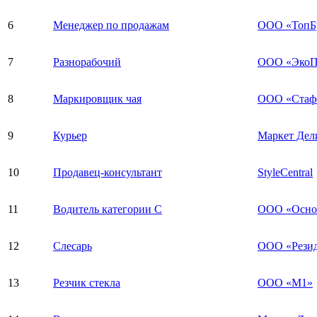
6
Менеджер по продажам
ООО «ТопБу
7
Разнорабочий
ООО «ЭкоП
8
Маркировщик чая
ООО «Стаф
9
Курьер
Маркет Дел
10
Продавец-консультант
StyleCentral
11
Водитель категории С
ООО «Основ
12
Слесарь
ООО «Рези
13
Резчик стекла
ООО «М1»