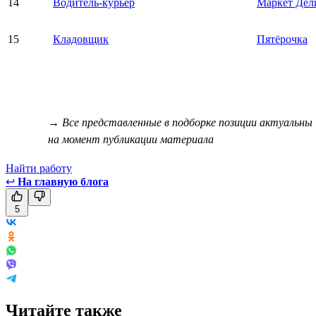
14
Водитель-курьер
Маркет Дел
15
Кладовщик
Пятёрочка
→ Все представленные в подборке позиции актуальны
на момент публикации материала
Найти работу
↩
На главную блога
5
Читайте также