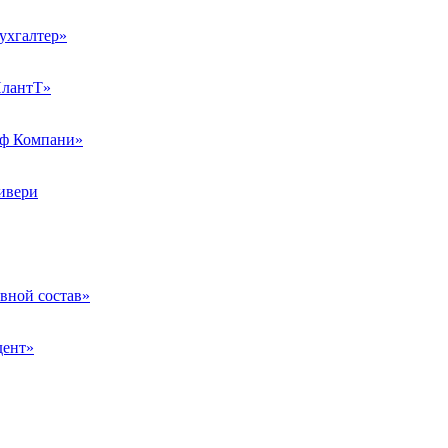
хгалтер»
лантТ»
ф Компани»
ивери
ной состав»
дент»