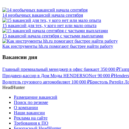
14 необычных вакансий начала сентября
15 вакансий для тех, у кого нет или мало опыта
15 вакансий начала сентября с частыми выплатами
Как инструменты hh.ru помогают быстрее найти работу
Вакансии дня
Главный премиальный менеджер в офис банка
от
350 000
₽
Газп
Продавец-кассир в Дом Моды HENDERSON
от
90 000
₽
Hender
Водитель грузового автомобиля
от
100 000
₽
Бристоль Ритейл Ло
HeadHunter
Размещение вакансий
Поиск по резюме
О компании
Наши вакансии
Реклама на сайте
Требования к ПО
Безопасный HeadHunter