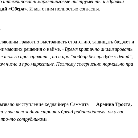
но интегрировать маркетинговые инструменты и здравый
ций «Сбера»
. И мы с ним полностью согласны.
р
ляющим грамотно выстраивать стратегию, защищать бюджет и
инимающих решения о найме.
«Время критично анализировать
е только про зарплаты, но и про "подбор без предубеждений"
,
м числе и про маркетинг. Поэтому совершенно нормально при
 вызвало выступление хедлайнера Саммита —
Армина Троста,
и у вас нет задачи строить бренд работодателя, он у вас
е что-то сотрудникам»
.