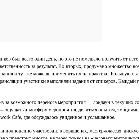
ков был всего один день, но это не помешало получить от него
ветственность за результат. Во-вторых, продумано множество 
знания и тут же можешь применить их на практике. Большую став
ансляции участники выполняли задания от спикеров. Каждый п
з-за возможного переноса мероприятия — локдаун в текущих covi
— ощущать атмосферу мероприятия, делиться опытом, эмоциями, з
twork Cafe, где обсуждалось увиденное и услышанное.
 полноценно участвовать в воркшопах, мастер-классах, дискусс
ьно предстоит многое, не теряя фокуса на «человекоцентричнос