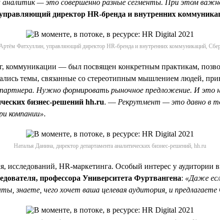
 и аналитик — это совершенно разные сегменты. При этом важ
 управляющий директор HR-бренда и внутренних коммуника
Артём Фатхуллин, управляющий директор HR-бренда и внутренних коммуникаций, Сбе
, коммуникации — был посвящен конкретным практикам, позво
мались темы, связанные со стереотипным мышлением людей, пр
ес-партнера. Нужно формировать рыночное предложение. И это н
ческих бизнес-решений hh.ru
. —
Рекрутмент — это давно в то
ри компании»
.
Наталья Данина, директор департамента аналитических бизнес-решений, hh.ru
ля, исследований, HR-маркетинга. Особый интерес у аудитории
ледователя, профессора Университета Фуртвангена
:
«Даже есл
ты, знаете, чего хочет ваша целевая аудитория, и предлагает