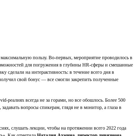
 максимальную пользу. Во-первых, мероприятие проводилось в
возможностей для погружения в глубины HR-сферы и смешанные
ку сделали на интерактивность: в течение всего дня в
олучил свой бонус — все смогли закрепить полученные
d-реалиях всегда не за горами, но все обошлось. Более 500
адавать вопросы спикерам, глядя не в монитор, а глаза в
иях, слушать лекции, чтобы на протяжении всего 2022 года
ть». Как отметила
Наталия Ахмина, директор дивизиона,