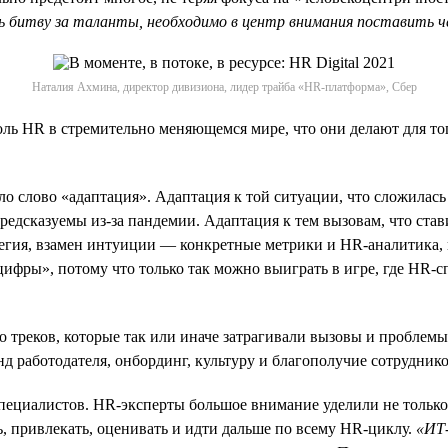
битву за таланты, необходимо в центр внимания поставить че
Наталия Ахмина, директор дивизиона, лидер трайба «HR-платформа», Сбер
оль HR в стремительно меняющемся мире, что они делают для то
ло слово «адаптация». Адаптация к той ситуации, что сложилась
сказуемы из-за пандемии. Адаптация к тем вызовам, что ставит б
тегия, взамен интуиции — конкретные метрики и HR-аналитика,
ифры», потому что только так можно выиграть в игре, где HR-
 треков, которые так или иначе затрагивали вызовы и проблем
д работодателя, онбординг, культуру и благополучие сотруднико
пециалистов. HR-эксперты большое внимание уделили не только
, привлекать, оценивать и идти дальше по всему HR-циклу.
«ИТ-