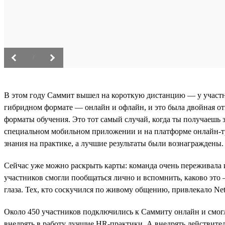
/
В этом году Саммит вышел на короткую дистанцию — у участни
гибридном формате — онлайн и офлайн, и это была двойная от
форматы обучения. Это тот самый случай, когда ты получаешь 
специальном мобильном приложении и на платформе онлайн-тр
знания на практике, а лучшие результаты были вознаграждены.
Сейчас уже можно раскрыть карты: команда очень переживала и
участников смогли пообщаться лично и вспомнить, каково это 
глаза. Тех, кто соскучился по живому общению, привлекало Ne
Около 450 участников подключились к Саммиту онлайн и смогли
внедрять в работу лучшие HR-практики. А внедрять действител