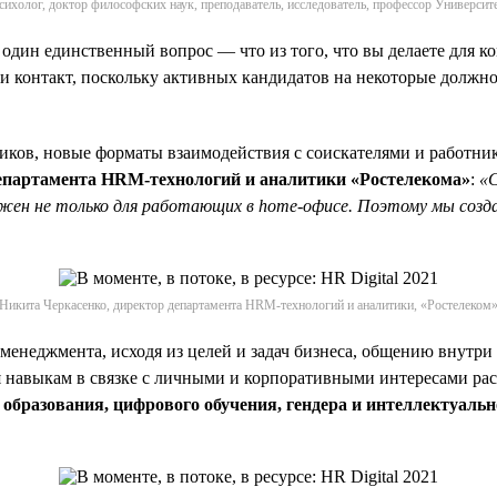
сихолог, доктор философских наук, преподаватель, исследователь, профессор Университ
 один единственный вопрос — что из того, что вы делаете для 
и контакт, поскольку активных кандидатов на некоторые должно
иков, новые форматы взаимодействия с соискателями и работник
департамента HRM-технологий и аналитики «Ростелекома»
:
«С
жен не только для работающих в home-офисе. Поэтому мы созда
Никита Черкасенко, директор департамента HRM-технологий и аналитики, «Ростелеком
менеджмента, исходя из целей и задач бизнеса, общению внутри
ия навыкам в связке с личными и корпоративными интересами ра
образования, цифрового обучения, гендера и интеллектуальн