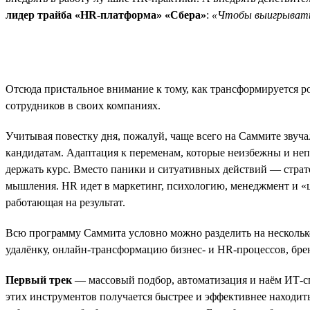
лидер трайба «HR-платформа» «Сбера»
:
«Чтобы выигрывать 
Отсюда пристальное внимание к тому, как трансформируется р
сотрудников в своих компаниях.
Учитывая повестку дня, пожалуй, чаще всего на Саммите звуча
кандидатам. Адаптация к переменам, которые неизбежны и непред
держать курс. Вместо паники и ситуативных действий — стра
мышления. HR идет в маркетинг, психологию, менеджмент и «ц
работающая на результат.
Всю программу Саммита условно можно разделить на несколько
удалёнку, онлайн-трансформацию бизнес- и HR-процессов, брен
Первый трек
— массовый подбор, автоматизация и наём ИТ-с
этих инструментов получается быстрее и эффективнее находить