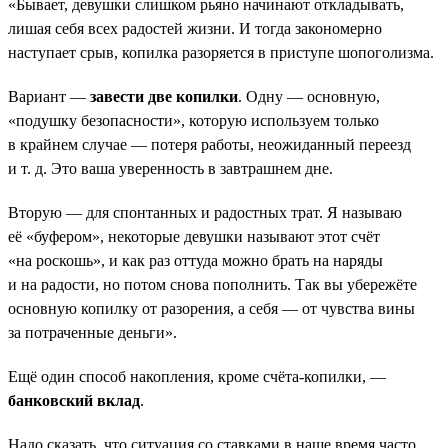
«Бывает, девушки слишком рьяно начинают откладывать,
лишая себя всех радостей жизни. И тогда закономерно
наступает срыв, копилка разоряется в приступе шопоголизма.
Вариант —
завести две копилки
. Одну — основную,
«подушку безопасности», которую используем только
в крайнем случае — потеря работы, неожиданный переезд
и т. д. Это ваша уверенность в завтрашнем дне.
Вторую — для спонтанных и радостных трат. Я называю
её «буфером», некоторые девушки называют этот счёт
«на роскошь», и как раз оттуда можно брать на наряды
и на радости, но потом снова пополнить. Так вы убережёте
основную копилку от разорения, а себя — от чувства вины
за потраченные деньги».
Ещё один способ накопления, кроме счёта-копилки, —
банковский вклад
.
Надо сказать, что ситуация со ставками в наше время часто