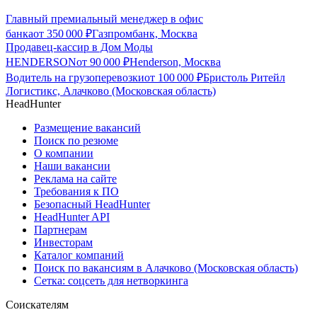
Главный премиальный менеджер в офис
банка
от
350 000
₽
Газпромбанк, Москва
Продавец-кассир в Дом Моды
HENDERSON
от
90 000
₽
Henderson, Москва
Водитель на грузоперевозки
от
100 000
₽
Бристоль Ритейл
Логистикс, Алачково (Московская область)
HeadHunter
Размещение вакансий
Поиск по резюме
О компании
Наши вакансии
Реклама на сайте
Требования к ПО
Безопасный HeadHunter
HeadHunter API
Партнерам
Инвесторам
Каталог компаний
Поиск по вакансиям в Алачково (Московская область)
Сетка: соцсеть для нетворкинга
Соискателям