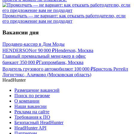
Промолчать — не вариант: как отказать работодателю, если
его предложение вам не подходит
Вакансии дня
Продавец-кассир в Дом Моды
HENDERSON
от
90 000
₽
Henderson, Москва
Главный премиальный менеджер в офис
банка
от
350 000
₽
Газпромбанк, Москва
Водитель грузового автомобиля
от
100 000
₽
Бристоль Ритейл
Логистикс, Алачково (Московская область)
HeadHunter
Размещение вакансий
Поиск по резюме
О компании
Наши вакансии
Реклама на сайте
Требования к ПО
Безопасный HeadHunter
HeadHunter API
Партнерам