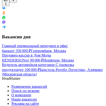
1
Вакансии дня
Главный премиальный менеджер в офис
банка
от
350 000
₽
Газпромбанк, Москва
Продавец-кассир в Дом Моды
HENDERSON
от
90 000
₽
Henderson, Москва
Водитель автомобиля категории C (развозка
продуктов)
от
100 000
₽
Бристоль Ритейл Логистикс, Алачково
(Московская область)
HeadHunter
Размещение вакансий
Поиск по резюме
О компании
Наши вакансии
Реклама на сайте