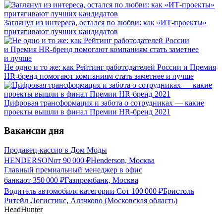
Заглянул из интереса, остался по любви: как «ИТ-проекты»
притягивают лучших кандидатов
Не одно и то же: как Рейтинг работодателей России и Премия
HR-бренд помогают компаниям стать заметнее и лучше
Цифровая трансформация и забота о сотрудниках — какие
проекты вышли в финал Премии HR-бренд 2021
Вакансии дня
Продавец-кассир в Дом Моды
HENDERSON
от
90 000
₽
Henderson, Москва
Главный премиальный менеджер в офис
банка
от
350 000
₽
Газпромбанк, Москва
Водитель автомобиля категории С
от
100 000
₽
Бристоль
Ритейл Логистикс, Алачково (Московская область)
HeadHunter