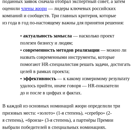
поданных заявок сначала отобрал экспертный совет, а затем
оценили
члены жюри
— лидеры ключевых российских
компаний и сообществ. Три главных критерия, которые
из года в год по-настоящему важны для принятия решения:
•
актуальность замысла
— насколько проект
полезен бизнесу и людям;
•
современность методов реализации
— можно ли
назвать современными инструменты, которые
помогают HR-специалистам решать задачи, достигать
целей в рамках проекта;
•
эффективность
— к какому измеримому результату
удалось прийти, иначе говоря — HR-показатели
до и после в цифрах и фактах.
В каждой из основных номинаций жюри определили три
призовых места: «золото» (1-я степень), «серебро» (2-
я степень), «бронза» (3-я степень), а партнёры Премии
выбрали победителей в специальных номинациях.