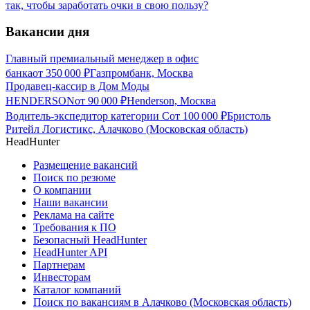
так, чтобы заработать очки в свою пользу?
Вакансии дня
Главный премиальный менеджер в офис
банка
от
350 000
₽
Газпромбанк, Москва
Продавец-кассир в Дом Моды
HENDERSON
от
90 000
₽
Henderson, Москва
Водитель-экспедитор категории С
от
100 000
₽
Бристоль
Ритейл Логистикс, Алачково (Московская область)
HeadHunter
Размещение вакансий
Поиск по резюме
О компании
Наши вакансии
Реклама на сайте
Требования к ПО
Безопасный HeadHunter
HeadHunter API
Партнерам
Инвесторам
Каталог компаний
Поиск по вакансиям в Алачково (Московская область)