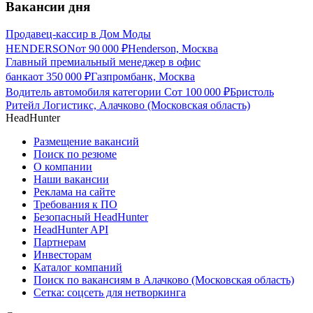
Вакансии дня
Продавец-кассир в Дом Моды
HENDERSON
от
90 000
₽
Henderson, Москва
Главный премиальный менеджер в офис
банка
от
350 000
₽
Газпромбанк, Москва
Водитель автомобиля категории С
от
100 000
₽
Бристоль
Ритейл Логистикс, Алачково (Московская область)
HeadHunter
Размещение вакансий
Поиск по резюме
О компании
Наши вакансии
Реклама на сайте
Требования к ПО
Безопасный HeadHunter
HeadHunter API
Партнерам
Инвесторам
Каталог компаний
Поиск по вакансиям в Алачково (Московская область)
Сетка: соцсеть для нетворкинга