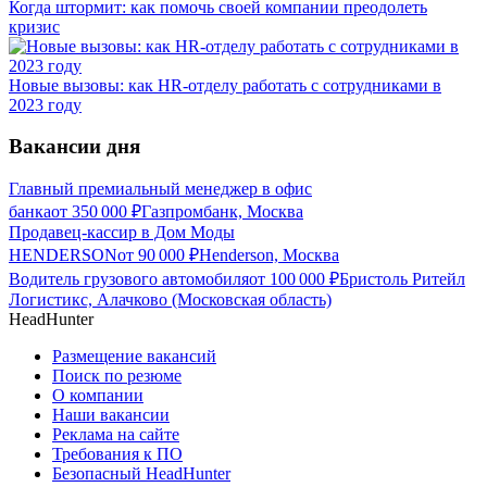
Когда штормит: как помочь своей компании преодолеть
кризис
Новые вызовы: как HR-отделу работать с сотрудниками в
2023 году
Вакансии дня
Главный премиальный менеджер в офис
банка
от
350 000
₽
Газпромбанк, Москва
Продавец-кассир в Дом Моды
HENDERSON
от
90 000
₽
Henderson, Москва
Водитель грузового автомобиля
от
100 000
₽
Бристоль Ритейл
Логистикс, Алачково (Московская область)
HeadHunter
Размещение вакансий
Поиск по резюме
О компании
Наши вакансии
Реклама на сайте
Требования к ПО
Безопасный HeadHunter