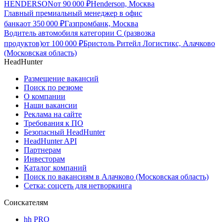
HENDERSON
от
90 000
₽
Henderson, Москва
Главный премиальный менеджер в офис
банка
от
350 000
₽
Газпромбанк, Москва
Водитель автомобиля категории C (развозка
продуктов)
от
100 000
₽
Бристоль Ритейл Логистикс, Алачково
(Московская область)
HeadHunter
Размещение вакансий
Поиск по резюме
О компании
Наши вакансии
Реклама на сайте
Требования к ПО
Безопасный HeadHunter
HeadHunter API
Партнерам
Инвесторам
Каталог компаний
Поиск по вакансиям в Алачково (Московская область)
Сетка: соцсеть для нетворкинга
Соискателям
hh PRO