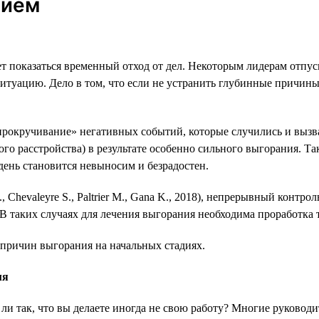
нием
показаться временный отход от дел. Некоторым лидерам отпуск
итуацию. Дело в том, что если не устранить глубинные причины 
прокручивание» негативных событий, которые случились и вызва
о расстройства) в результате особенно сильного выгорания. Так
день становится невыносим и безрадостен.
, Chevaleyre S., Paltrier M., Gana K., 2018), непрерывный конт
 В таких случаях для лечения выгорания необходима проработка 
причин выгорания на начальных стадиях.
мя
ли так, что вы делаете иногда не свою работу? Многие руководи