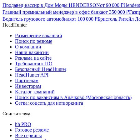
Продавец-кассир в Дом Моды HENDERSON
от
90 000
₽
Hender
Главный премиальный менеджер в офис банка
от
350 000
₽
Газп
Водитель грузового автомобиля
от
100 000
₽
Бристоль Ритейл Ло
HeadHunter
Размещение вакансий
Поиск по резюме
О компании
Наши вакансии
Реклама на сайте
Требования к ПО
Безопасный HeadHunter
HeadHunter API
Партнерам
Инвесторам
Каталог компаний
Поиск по вакансиям в Алачково (Московская область)
Сетка: соцсеть для нетворкинга
Соискателям
hh PRO
Готовое резюме
Все сервисы