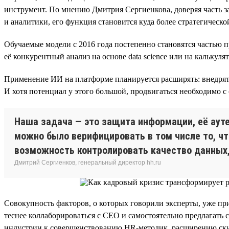
инструмент. По мнению Дмитрия Сергиенкова, доверяя часть з
и аналитики, его функция становится куда более стратегическо
Обучаемые модели с 2016 года постепенно становятся частью п
её конкурентный анализ на основе data science или на калькул
Применение ИИ на платформе планируется расширять: внедрять 
И хотя потенциал у этого большой, продвигаться необходимо с
Наша задача — это защита информации, её аут
можно было верифицировать в том числе то, что
возможность контролировать качество данных,
Дмитрий Сергиенков, генеральный директор hh.ru
Совокупность факторов, о которых говорили эксперты, уже при
теснее коллаборироваться с СЕО и самостоятельно предлагать с
индустрии к совершенствованию HR-методик, расширению ски