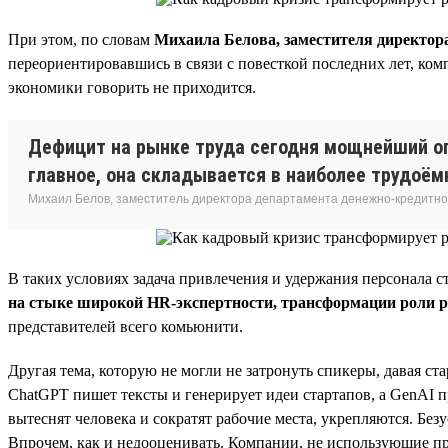
При этом, по словам
Михаила Белова, заместителя директор
переориентировавшись в связи с повесткой последних лет, ком
экономики говорить не приходится.
Дефицит на рынке труда сегодня мощнейший ог
главное, она складывается в наиболее трудоёмк
Михаил Белов, заместитель директора департамента денежно-кредитно
В таких условиях задача привлечения и удержания персонала с
на стыке широкой HR-экспертности, трансформации роли 
представителей всего комьюнити.
Другая тема, которую не могли не затронуть спикеры, давая ст
ChatGPT пишет тексты и генерирует идеи стартапов, а GenAI п
вытеснят человека и сократят рабочие места, укрепляются. Без
Впрочем, как и недооценивать. Компании, не использующие пр