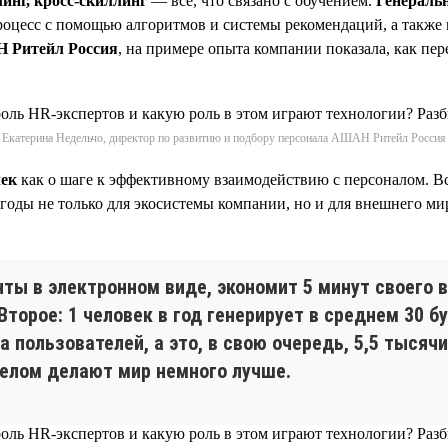
инг, кросс-скиллинг
— всё, что связано с обучением.
Генеральн
процесс с помощью алгоритмов и системы рекомендаций, а такж
Н Ритейл Россия
, на примере опыта компании показала, как пе
Екатерина Недельчо, директор по развитию и подбору персонала АШАН Ритейл Россия
чек
как о шаге к эффективному взаимодействию с персоналом. Все
ыгоды не только для экосистемы компании, но и для внешнего м
ты в электронном виде, экономит 5 минут своего в
 Второе: 1 человек в год генерирует в среднем 30
 пользователей, а это, в свою очередь, 5,5 тысяч
целом делают мир немного лучше.