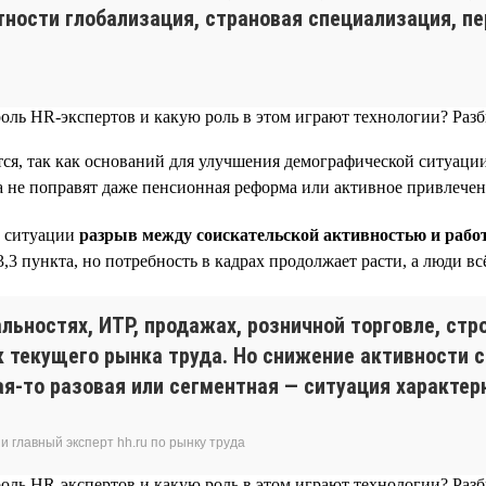
астности глобализация, страновая специализация, 
тся, так как оснований для улучшения демографической ситуации
да не поправят даже пенсионная реформа или активное привлече
й ситуации
разрыв между соискательской активностью и рабо
,3 пункта, но потребность в кадрах продолжает расти, а люди вс
ьностях, ИТР, продажах, розничной торговле, стро
к текущего рынка труда. Но снижение активности 
кая-то разовая или сегментная — ситуация характер
 главный эксперт hh.ru по рынку труда