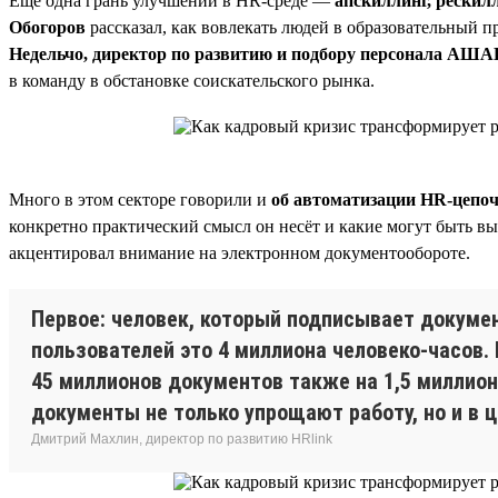
Ещё одна грань улучшений в HR-среде —
апскиллинг, рескилл
Обогоров
рассказал, как вовлекать людей в образовательный 
Недельчо, директор по развитию и подбору персонала АША
в команду в обстановке соискательского рынка.
Много в этом секторе говорили и
об автоматизации HR-цепо
конкретно практический смысл он несёт и какие могут быть в
акцентировал внимание на электронном документообороте.
Первое: человек, который подписывает докумен
пользователей это 4 миллиона человеко-часов.
45 миллионов документов также на 1,5 миллиона
документы не только упрощают работу, но и в 
Дмитрий Махлин, директор по развитию HRlink