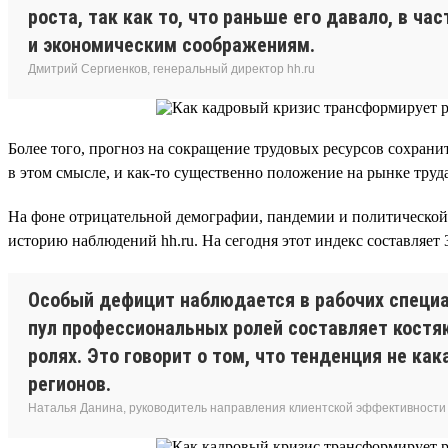
роста, так как то, что раньше его давало, в ч
и экономическим соображениям.
Дмитрий Сергиенков, генеральный директор hh.ru
Более того, прогноз на сокращение трудовых ресурсов сохрани
в этом смысле, и как-то существенно положение на рынке тру
На фоне отрицательной демографии, пандемии и политическо
историю наблюдений hh.ru. На сегодня этот индекс составляет 3
Особый дефицит наблюдается в рабочих специал
пул профессиональных ролей составляет костя
ролях. Это говорит о том, что тенденция не ка
регионов.
Наталья Данина, руководитель направления клиентской эффективности и