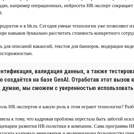
адач, например операционных, нейросети HR-эксперт сокращает
й.
родуктов и в hh.ru. Сегодня умные технологии уже позволяют и
яторе навыков буквально рассчитать стоимость конкретного сотруд
для описаний вакансий, текстов для баннеров, модерации видео
 осторожностью.
ентификация, валидация данных, а также тестиров
 создаётся на базе GenAI. Отработав этот вызов ка
 думаю, мы сможем с уверенностью использовать G
вела к тому, что кадровая проблема перестала быть заботой ис
ценарии развития HR-политики в компании. Сама программа HR Di
ллсета кадровых менеджеров и модернизации большинства прив