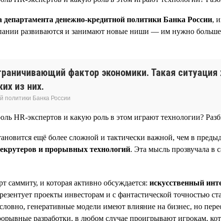
а департамента денежно-кредитной политики Банка России
, 
пании развиваются и занимают новые ниши — им нужно больше лю
раничивающий фактор экономики. Такая ситуация 
их из них.
й политики Банка России
тановится ещё более сложной и тактически важной, чем в преды
рекрутеров и прорывных технологий
. Эта мысль прозвучала в 
арт саммиту, и которая активно обсуждается:
искусственный инт
резентует проекты инвесторам и с фантастической точностью ста
условно, генеративные модели имеют влияние на бизнес, но пере
орывные разработки, в любом случае проигрывают игрокам, кот