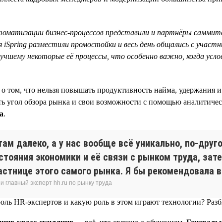
томатизации бизнес-процессов представили и партнёры саммита
iSpring разместили промостойки и весь день общались с участ
лучшему некоторые её процессы, что особенно важно, когда усл
о том, что нельзя повышать продуктивность найма, удержания и
ть угол обзора рынка и свои возможности с помощью аналитическ
а
.
там далеко, а у нас вообще всё уникально, по-друг
остояния экономики и её связи с рынком труда, за
астнице этого самого рынка. Я бы рекомендовала в
 главный эксперт hh.ru по рынку труда