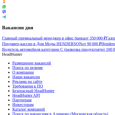
Вакансии дня
Главный премиальный менеджер в офис банка
от
350 000
₽
Газп
Продавец-кассир в Дом Моды HENDERSON
от
90 000
₽
Hender
Водитель автомобиля категории C (развозка продуктов)
от
100 
HeadHunter
Размещение вакансий
Поиск по резюме
О компании
Наши вакансии
Реклама на сайте
Требования к ПО
Безопасный HeadHunter
HeadHunter API
Партнерам
Инвесторам
Каталог компаний
Поиск по вакансиям в Алачково (Московская область)