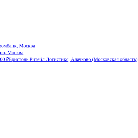
ромбанк, Москва
son, Москва
000
₽
Бристоль Ритейл Логистикс, Алачково (Московская область)