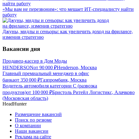
«Мы вам не перезвоним»: что мешает ИТ-специалисту найти
работу
Джуны, мидлы и сеньоры: как увеличить доход на фрилансе,
изменив стратегию
Вакансии дня
Продавец-кассир в Дом Моды
HENDERSON
от
90 000
₽
Henderson, Москва
Главный премиальный менеджер в офис
банка
от
350 000
₽
Газпромбанк, Москва
Водитель автомобиля категории C (развозка
продуктов)
от
100 000
₽
Бристоль Ритейл Логистикс, Алачково
(Московская область)
HeadHunter
Размещение вакансий
Поиск по резюме
О компании
Наши вакансии
Реклама на сайте