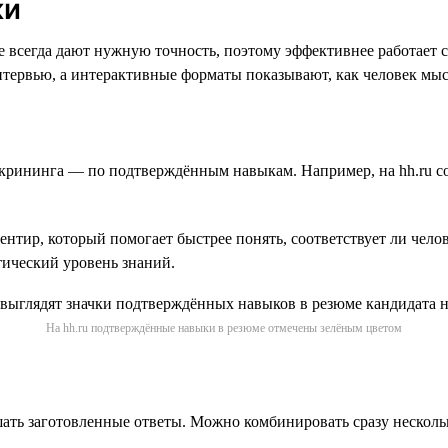
ки
 всегда дают нужную точность, поэтому эффективнее работает 
тервью, а интерактивные форматы показывают, как человек мысл
скрининга — по подтверждённым навыкам. Например, на hh.ru с
нтир, который помогает быстрее понять, соответствует ли челов
тический уровень знаний.
На hh.ru подтверждённые навыки в резюме отмечены зелёным цветом
ать заготовленные ответы. Можно комбинировать сразу несколь