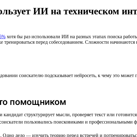
пользует ИИ на техническом ин
5%
хотя бы раз использовали ИИ на разных этапах поиска работ
е тренироваться перед собеседованием. Сложности начинаются н
седовании соискателю подсказывает нейросеть, к чему это може
сто помощником
и кандидат структурирует мысли, проверяет текст или готовитс
 соискатели пользовались поисковиками и профессиональными фо
 Одно дело — изучить теорию перед встречей и потренироватьс