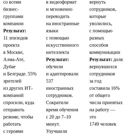
со всеми
в видеоформат
вернуть
бизнес-
и мгновенно
сотрудников,
группами
переводить
которые
компании
на иностранные
уволились,
Результат:
языки
с помощью
11 эпизодов
с помощью
разных
проекта
искусственного
способов
в Москве,
интеллекта
коммуникации
Алма-Ате,
Результат:
Результат:
доля
Дубае
обучили
вернувшихся
и Белграде. 55%
и адаптировали
сотрудников
зрителей
537
за год
из других ИТ-
иностранных
составила 16%
компаний
сотрудников.
от общего
спросили, куда
Сократили
числа принятых
отправить
время обучения
на работу —
резюме, чтобы
с 20 до 7–10
это
работать
минут.
1749 человек
с героями
Улучшили