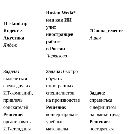
Rusian Weda*
или как ИИ
IT stand-up
учит
Яндекс ×
#Снова_вместе
иностранцев
Акустика
Ашан
работе
Яндекс
в России
Черкизово
Задача:
Задача:
быстро
выделиться
обучать
среди других
иностранных
ИТ-компаний,
специалистов
Задача:
привлечь
на производстве
справиться
соискателей
Решение:
с дефицитом
Решение:
конвертировать
на рынке труда
организовать
учебные
Решение:
ИТ-стендапы
материалы
постараться