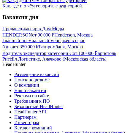
Как, где и о чём говорить с аудиторией
Вакансии дня
Продавец-кассир в Дом Моды
HENDERSON
от
90 000
₽
Henderson, Москва
Главный премиальный менеджер в офис
банка
от
350 000
₽
Газпромбанк, Москва
Водитель-экспедитор категории С
от
100 000
₽
Бристоль
Ритейл Логистикс, Алачково (Московская область)
HeadHunter
Размещение вакансий
Поиск по резюме
О компании
Наши вакансии
Реклама на сайте
Требования к ПО
Безопасный HeadHunter
HeadHunter API
Партнерам
Инвесторам
Каталог компаний