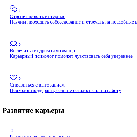
Отрепетировать интервью
Научим проходить собеседование и отвечать на неудобные
Вылечить синдром самозванца
Карьерный психолог поможет чувствовать себя увереннее
Справиться с выгоранием
Психолог поддержит, если не осталось сил на работу
Развитие карьеры
Развитие навыков и карьеры