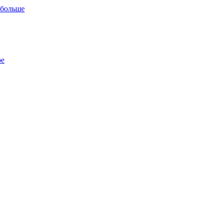
 больше
ре