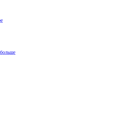
ре
 больше