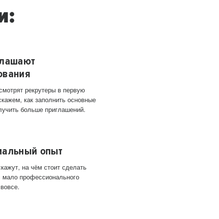
и:
глашают
ования
 смотрят рекрутеры в первую
скажем, как заполнить основные
лучить больше приглашений.
мальный опыт
кажут, на чём стоит сделать
ас мало профессионального
 вовсе.