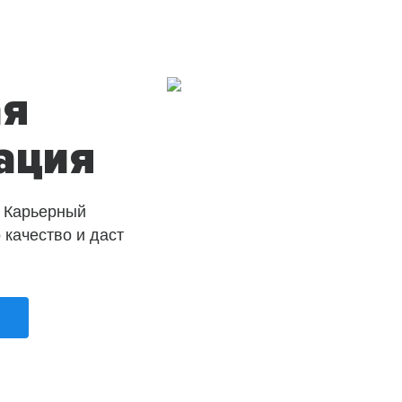
ая
ация
 Карьерный
о качество и даст