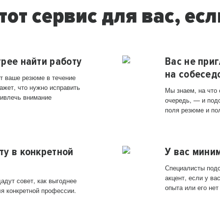
тот сервис для вас, есл
трее найти работу
Вас не при
на собесед
т ваше резюме в течение
ажет, что нужно исправить
Мы знаем, на что
ривлечь внимание
очередь, — и под
поля резюме и по
ту в конкретной
У вас мини
Специалисты подс
акцент, если у в
адут совет, как выгоднее
опыта или его нет
ля конкретной профессии.