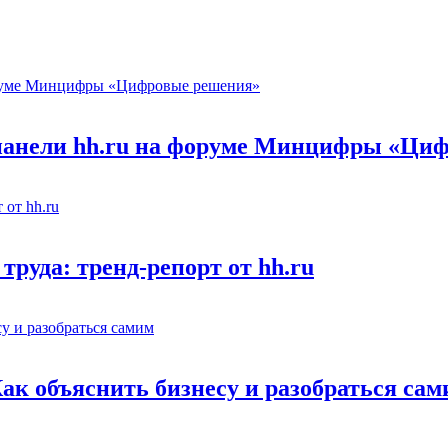
 панели hh.ru на форуме Минцифры «Ци
труда: тренд-репорт от hh.ru
Как объяснить бизнесу и разобраться са