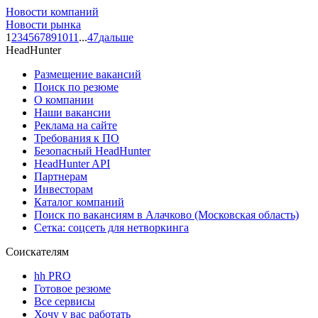
Новости компаний
Новости рынка
1
2
3
4
5
6
7
8
9
10
11
...
47
дальше
HeadHunter
Размещение вакансий
Поиск по резюме
О компании
Наши вакансии
Реклама на сайте
Требования к ПО
Безопасный HeadHunter
HeadHunter API
Партнерам
Инвесторам
Каталог компаний
Поиск по вакансиям в Алачково (Московская область)
Сетка: соцсеть для нетворкинга
Соискателям
hh PRO
Готовое резюме
Все сервисы
Хочу у вас работать