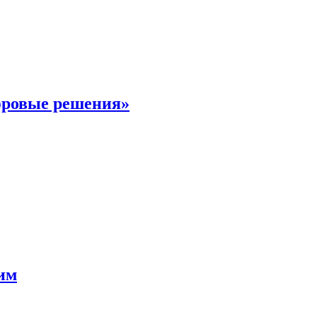
фровые решения»
мим