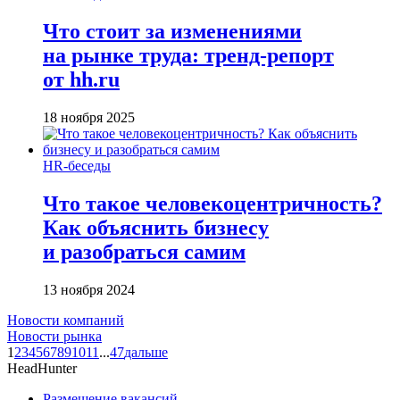
Что стоит за изменениями
на рынке труда: тренд-репорт
от hh.ru
18 ноября 2025
HR-беседы
Что такое человеко­центричность?
Как объяснить бизнесу
и разобраться самим
13 ноября 2024
Новости компаний
Новости рынка
1
2
3
4
5
6
7
8
9
10
11
...
47
дальше
HeadHunter
Размещение вакансий