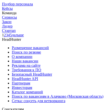
Подбор персонала
Кейсы
Команда
Сервисы
Закон
Лидер
Стартап
1
2
3
4
5
дальше
HeadHunter
Размещение вакансий
Поиск по резюме
О компании
Наши вакансии
Реклама на сайте
Требования к ПО
Безопасный HeadHunter
HeadHunter API
Партнерам
Инвесторам
Каталог компаний
Поиск по вакансиям в Алачково (Московская область)
Сетка: соцсеть для нетворкинга
Соискателям