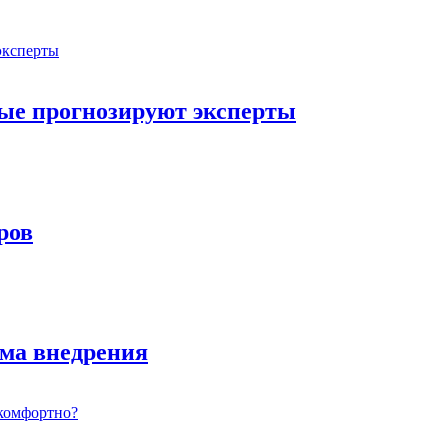
орые прогнозируют эксперты
ров
ема внедрения