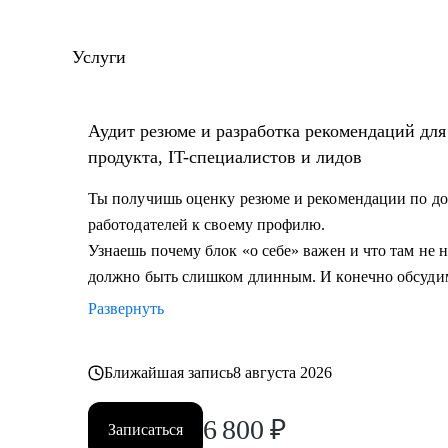
количество резюме.
• Разработал и записал курсы «Цифровая трансформа
Услуги
управление» для МИТУ
С чем помогу:
Аудит резюме и разработка рекомендаций дл
• Составить эффективное резюме
продукта, IT-специалистов и лидов
• Подготовиться к собеседованию в компанию
• Сформировать карьерную цель и определить страт
Ты получишь оценку резюме и рекомендации по до
• Разобрать любой продуктовый, управленческий или
работодателей к своему профилю.
• Дам рекомендации по управлению командой и её р
Узнаешь почему блок «о себе» важен и что там не
должно быть слишком длинным. И конечно обсуди
Кому могу помочь:
Развернуть
• Начинающим и опытным управленцам
• Тем, кто хочет начать карьеру в IT в любом направ
Ближайшая запись
8 августа 2026
• Менеджерам продуктов, разработчикам, тестиров
• Тем, кто хочет сменить направление развития своей
6 800
₽
Записаться