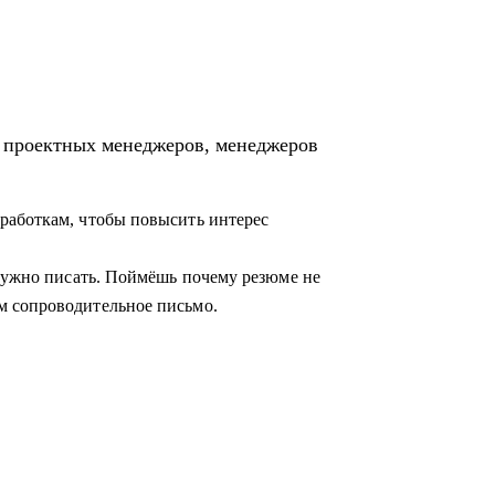
ция предприятия» и «Проектное
я проектных менеджеров, менеджеров
егию её достижения
работкам, чтобы повысить интерес
 бизнес кейс
азвитию
 нужно писать. Поймёшь почему резюме не
м сопроводительное письмо.
лении
щикам, проектным менеджерам
 карьеры