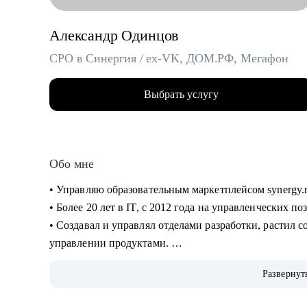
Александр Одинцов
CPO в Синергия / ex-VK, ДОМ.РФ, Мегафон
Выбрать услугу
Обо мне
• Управляю образовательным маркетплейсом synergy.
• Более 20 лет в IT, c 2012 года на управленческих п
• Создавал и управлял отделами разработки, растил сот
управлении продуктами.
• Запускал b2b продукт от идеи до масштабирования.
Развернут
• Развивал метрики в b2c продуктах: DAU (до 2.5млн)
• Занимаюсь наймом людей в команды: провел более 