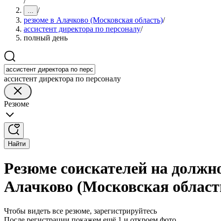
/
/
...
резюме в Алачково (Московская область)
/
ассистент директора по персоналу
/
полный день
ассистент директора по персоналу
Резюме
Найти
Резюме соискателей на должно
Алачково (Московская област
Чтобы видеть все резюме, зарегистрируйтесь
После регистрации покажем ещё 1 и откроем фото