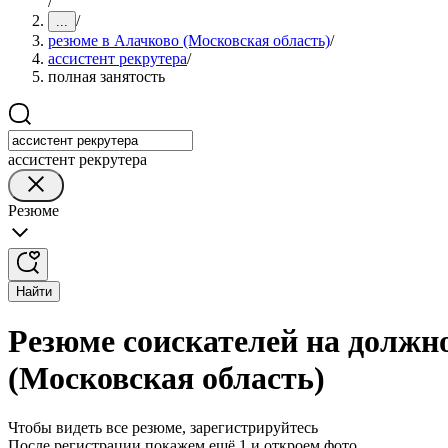
/
/
...
резюме в Алачково (Московская область)
/
ассистент рекрутера
/
полная занятость
ассистент рекрутера
Резюме
Найти
Резюме соискателей на должно
(Московская область)
Чтобы видеть все резюме, зарегистрируйтесь
После регистрации покажем ещё 1 и откроем фото