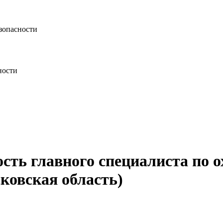
зопасности
ности
ость главного специалиста по 
ковская область)