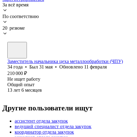
За всё время
По соответствию
20 резюме
Заместитель начальника цеха металлообработки (ЧПУ)
34
года
•
Был
31 мая
•
Обновлено
11 февраля
210 000
₽
Не ищет работу
Общий опыт
13
лет
6
месяцев
Другие пользователи ищут
ассистент отдела закупок
ведущий специалист отдела закупок
координатор отдела закупок