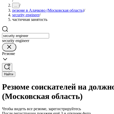
/
/
...
резюме в Алачково (Московская область)
/
security engineer
/
частичная занятость
security engineer
Резюме
Найти
Резюме соискателей на должно
(Московская область)
Чтобы видеть все резюме, зарегистрируйтесь
После регистрации покажем ещё 3 и откроем фото