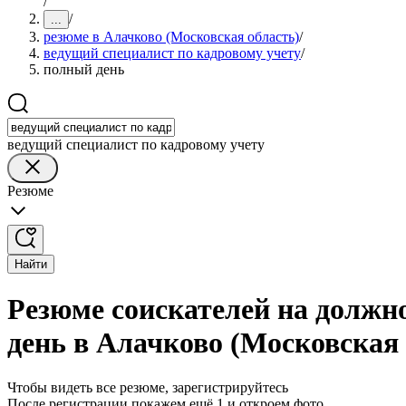
/
/
...
резюме в Алачково (Московская область)
/
ведущий специалист по кадровому учету
/
полный день
ведущий специалист по кадровому учету
Резюме
Найти
Резюме соискателей на должн
день в Алачково (Московская 
Чтобы видеть все резюме, зарегистрируйтесь
После регистрации покажем ещё 1 и откроем фото