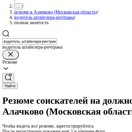
/
/
...
резюме в Алачково (Московская область)
/
водитель штабелера-ричтрака
/
полная занятость
водитель штабелера-ричтрака
Резюме
Найти
Резюме соискателей на должн
Алачково (Московская област
Чтобы видеть все резюме, зарегистрируйтесь
После регистрации покажем ещё 2 и откроем фото