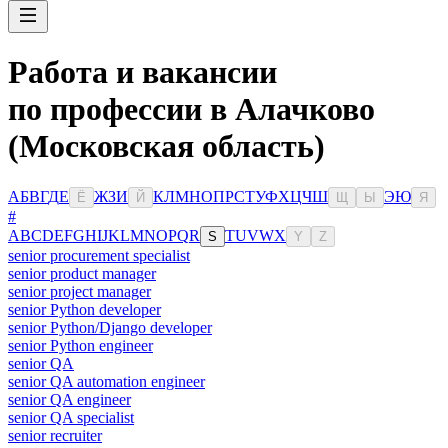
Работа и вакансии
по профессии в Алачково
(Московская область)
А
Б
В
Г
Д
Е
Ж
З
И
К
Л
М
Н
О
П
Р
С
Т
У
Ф
Х
Ц
Ч
Ш
Э
Ю
Ё
Й
Щ
Ы
Я
#
A
B
C
D
E
F
G
H
I
J
K
L
M
N
O
P
Q
R
T
U
V
W
X
S
Y
Z
senior procurement specialist
senior product manager
senior project manager
senior Python developer
senior Python/Django developer
senior Python engineer
senior QA
senior QA automation engineer
senior QA engineer
senior QA specialist
senior recruiter