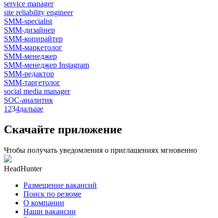
service manager
site reliability engineer
SMM-specialist
SMM-дизайнер
SMM-копирайтер
SMM-маркетолог
SMM-менеджер
SMM-менеджер Instagram
SMM-редактор
SMM-таргетолог
social media manager
SOC-аналитик
1
2
3
4
дальше
Скачайте приложение
Чтобы получать уведомления о приглашениях мгновенно
HeadHunter
Размещение вакансий
Поиск по резюме
О компании
Наши вакансии