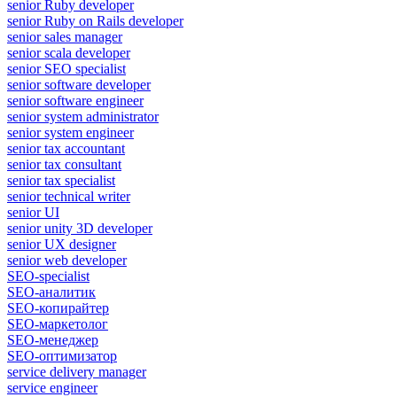
senior Ruby developer
senior Ruby on Rails developer
senior sales manager
senior scala developer
senior SEO specialist
senior software developer
senior software engineer
senior system administrator
senior system engineer
senior tax accountant
senior tax consultant
senior tax specialist
senior technical writer
senior UI
senior unity 3D developer
senior UX designer
senior web developer
SEO-specialist
SEO-аналитик
SEO-копирайтер
SEO-маркетолог
SEO-менеджер
SEO-оптимизатор
service delivery manager
service engineer