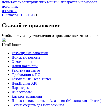
испытатель электрических машин, аппаратов и приборов
истопник
ихтиолог
В начало
10
11
12
13
14
15
Скачайте приложение
Чтобы получать уведомления о приглашениях мгновенно
HeadHunter
Размещение вакансий
Поиск по резюме
О компании
Наши вакансии
Реклама на сайте
Требования к ПО
Безопасный HeadHunter
HeadHunter API
Партнерам
Инвесторам
Каталог компаний
Поиск по вакансиям в Алачково (Московская область)
Сетка: соцсеть для нетворкинга