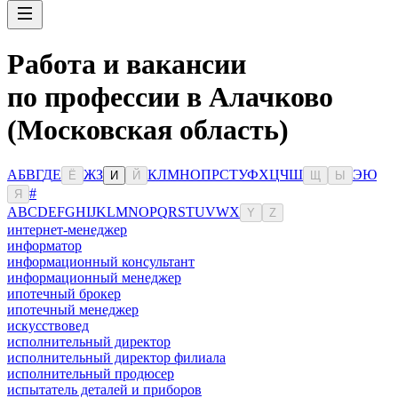
Работа и вакансии
по профессии в Алачково
(Московская область)
А
Б
В
Г
Д
Е
Ж
З
К
Л
М
Н
О
П
Р
С
Т
У
Ф
Х
Ц
Ч
Ш
Э
Ю
Ё
И
Й
Щ
Ы
#
Я
A
B
C
D
E
F
G
H
I
J
K
L
M
N
O
P
Q
R
S
T
U
V
W
X
Y
Z
интернет-менеджер
информатор
информационный консультант
информационный менеджер
ипотечный брокер
ипотечный менеджер
искусствовед
исполнительный директор
исполнительный директор филиала
исполнительный продюсер
испытатель деталей и приборов