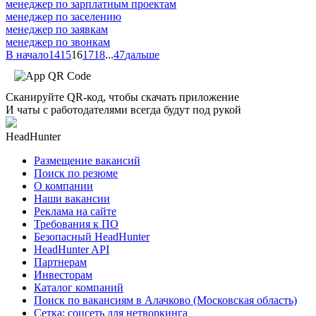
менеджер по зарплатным проектам
менеджер по заселению
менеджер по заявкам
менеджер по звонкам
В начало
14
15
16
17
18
...
47
дальше
Сканируйте QR-код, чтобы скачать приложение
И чаты с работодателями всегда будут под рукой
HeadHunter
Размещение вакансий
Поиск по резюме
О компании
Наши вакансии
Реклама на сайте
Требования к ПО
Безопасный HeadHunter
HeadHunter API
Партнерам
Инвесторам
Каталог компаний
Поиск по вакансиям в Алачково (Московская область)
Сетка: соцсеть для нетворкинга