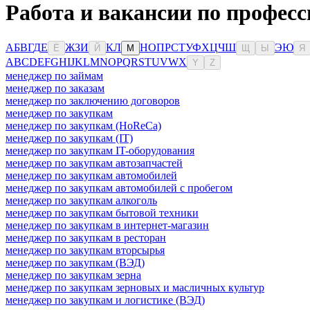
Работа и вакансии по професс
А
Б
В
Г
Д
Е
Ж
З
И
К
Л
Н
О
П
Р
С
Т
У
Ф
Х
Ц
Ч
Ш
Э
Ю
Ё
Й
М
Щ
Ы
Я
A
B
C
D
E
F
G
H
I
J
K
L
M
N
O
P
Q
R
S
T
U
V
W
X
Y
Z
менеджер по займам
менеджер по заказам
менеджер по заключению договоров
менеджер по закупкам
менеджер по закупкам (HoReCa)
менеджер по закупкам (IT)
менеджер по закупкам IT-оборудования
менеджер по закупкам автозапчастей
менеджер по закупкам автомобилей
менеджер по закупкам автомобилей с пробегом
менеджер по закупкам алкоголь
менеджер по закупкам бытовой техники
менеджер по закупкам в интернет-магазин
менеджер по закупкам в ресторан
менеджер по закупкам вторсырья
менеджер по закупкам (ВЭД)
менеджер по закупкам зерна
менеджер по закупкам зерновых и масличных культур
менеджер по закупкам и логистике (ВЭД)