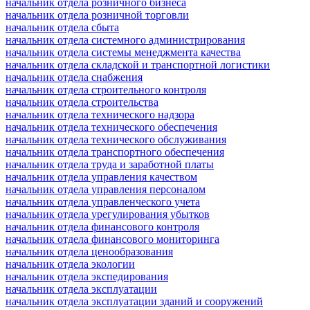
начальник отдела розничного бизнеса
начальник отдела розничной торговли
начальник отдела сбыта
начальник отдела системного администрирования
начальник отдела системы менеджмента качества
начальник отдела складской и транспортной логистики
начальник отдела снабжения
начальник отдела строительного контроля
начальник отдела строительства
начальник отдела технического надзора
начальник отдела технического обеспечения
начальник отдела технического обслуживания
начальник отдела транспортного обеспечения
начальник отдела труда и заработной платы
начальник отдела управления качеством
начальник отдела управления персоналом
начальник отдела управленческого учета
начальник отдела урегулирования убытков
начальник отдела финансового контроля
начальник отдела финансового мониторинга
начальник отдела ценообразования
начальник отдела экологии
начальник отдела экспедирования
начальник отдела эксплуатации
начальник отдела эксплуатации зданий и сооружений