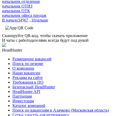
начальник отделения
начальник ОТИЗ
начальник ОТК
начальник офиса продаж
В начало
3
4
5
6
7
...
10
дальше
Сканируйте QR-код, чтобы скачать приложение
И чаты с работодателями всегда будут под рукой
HeadHunter
Размещение вакансий
Поиск по резюме
О компании
Наши вакансии
Реклама на сайте
Требования к ПО
Безопасный HeadHunter
HeadHunter API
Партнерам
Инвесторам
Каталог компаний
Поиск по вакансиям в Алачково (Московская область)
Сетка: соцсеть для нетворкинга