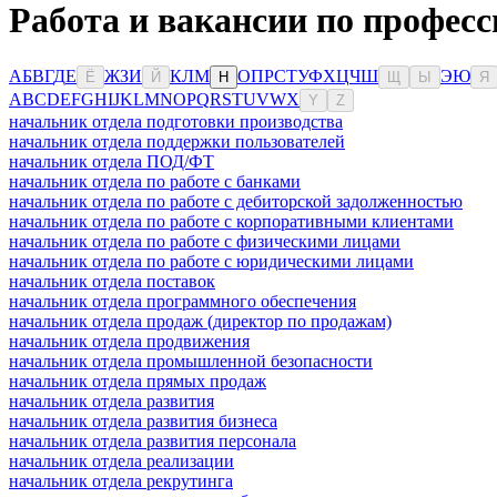
Работа и вакансии по професс
А
Б
В
Г
Д
Е
Ж
З
И
К
Л
М
О
П
Р
С
Т
У
Ф
Х
Ц
Ч
Ш
Э
Ю
Ё
Й
Н
Щ
Ы
Я
A
B
C
D
E
F
G
H
I
J
K
L
M
N
O
P
Q
R
S
T
U
V
W
X
Y
Z
начальник отдела подготовки производства
начальник отдела поддержки пользователей
начальник отдела ПОД/ФТ
начальник отдела по работе с банками
начальник отдела по работе с дебиторской задолженностью
начальник отдела по работе с корпоративными клиентами
начальник отдела по работе с физическими лицами
начальник отдела по работе с юридическими лицами
начальник отдела поставок
начальник отдела программного обеспечения
начальник отдела продаж (директор по продажам)
начальник отдела продвижения
начальник отдела промышленной безопасности
начальник отдела прямых продаж
начальник отдела развития
начальник отдела развития бизнеса
начальник отдела развития персонала
начальник отдела реализации
начальник отдела рекрутинга