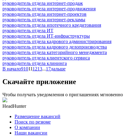
руководитель отдела интернет-продаж
руководитель отдела интернет-продвижения
руководитель отдела интернет-проектов
руководитель отдела интернет-рекламы
руководитель отдела ипотечного кредитования
руководитель отдела ИТ
руководитель отдела ИТ-инфраструктуры
руководитель отдела кадрового администрирования
руководитель отдела кадрового делопроизводства
руководитель отдела категорийного менеджмента
руководитель отдела клиентского сервиса
руководитель отдела клининга
В начало
9
10
11
12
13
...
17
дальше
Скачайте приложение
Чтобы получать уведомления о приглашениях мгновенно
HeadHunter
Размещение вакансий
Поиск по резюме
О компании
Наши вакансии