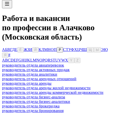
Работа и вакансии
по профессии в Алачково
(Московская область)
А
Б
В
Г
Д
Е
Ж
З
И
К
Л
М
Н
О
П
С
Т
У
Ф
Х
Ц
Ч
Ш
Э
Ю
Ё
Й
Р
Щ
Ы
#
Я
A
B
C
D
E
F
G
H
I
J
K
L
M
N
O
P
Q
R
S
T
U
V
W
X
Y
Z
руководитель отдела авиаперевозок
руководитель отдела активных продаж
руководитель отдела аналитики
руководитель отдела арендных отношений
руководитель отдела аренды
руководитель отдела аренды жилой недвижимости
руководитель отдела аренды коммерческой недвижимости
руководитель отдела бизнес-анализа
руководитель отдела бизнес-аналитики
руководитель отдела брокериджа
руководитель отдела бронирования