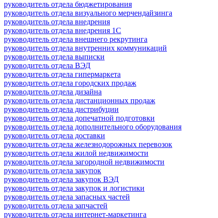
руководитель отдела бюджетирования
руководитель отдела визуального мерчендайзинга
руководитель отдела внедрения
руководитель отдела внедрения 1С
руководитель отдела внешнего рекрутинга
руководитель отдела внутренних коммуникаций
руководитель отдела выписки
руководитель отдела ВЭД
руководитель отдела гипермаркета
руководитель отдела городских продаж
руководитель отдела дизайна
руководитель отдела дистанционных продаж
руководитель отдела дистрибуции
руководитель отдела допечатной подготовки
руководитель отдела дополнительного оборудования
руководитель отдела доставки
руководитель отдела железнодорожных перевозок
руководитель отдела жилой недвижимости
руководитель отдела загородной недвижимости
руководитель отдела закупок
руководитель отдела закупок ВЭД
руководитель отдела закупок и логистики
руководитель отдела запасных частей
руководитель отдела запчастей
руководитель отдела интернет-маркетинга