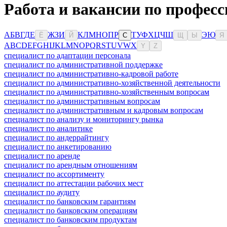
Работа и вакансии по професс
А
Б
В
Г
Д
Е
Ж
З
И
К
Л
М
Н
О
П
Р
Т
У
Ф
Х
Ц
Ч
Ш
Э
Ю
Ё
Й
С
Щ
Ы
Я
A
B
C
D
E
F
G
H
I
J
K
L
M
N
O
P
Q
R
S
T
U
V
W
X
Y
Z
специалист по адаптации персонала
специалист по административной поддержке
специалист по административно-кадровой работе
специалист по административно-хозяйственной деятельности
специалист по административно-хозяйственным вопросам
специалист по административным вопросам
специалист по административным и кадровым вопросам
специалист по анализу и мониторингу рынка
специалист по аналитике
специалист по андеррайтингу
специалист по анкетированию
специалист по аренде
специалист по арендным отношениям
специалист по ассортименту
специалист по аттестации рабочих мест
специалист по аудиту
специалист по банковским гарантиям
специалист по банковским операциям
специалист по банковским продуктам