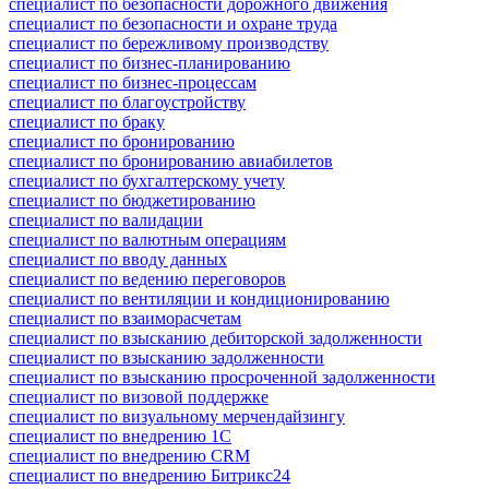
специалист по безопасности дорожного движения
специалист по безопасности и охране труда
специалист по бережливому производству
специалист по бизнес-планированию
специалист по бизнес-процессам
специалист по благоустройству
специалист по браку
специалист по бронированию
специалист по бронированию авиабилетов
специалист по бухгалтерскому учету
специалист по бюджетированию
специалист по валидации
специалист по валютным операциям
специалист по вводу данных
специалист по ведению переговоров
специалист по вентиляции и кондиционированию
специалист по взаиморасчетам
специалист по взысканию дебиторской задолженности
специалист по взысканию задолженности
специалист по взысканию просроченной задолженности
специалист по визовой поддержке
специалист по визуальному мерчендайзингу
специалист по внедрению 1С
специалист по внедрению CRM
специалист по внедрению Битрикс24