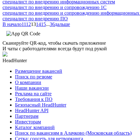
специалист по внедрению информационных систем
специалист по внедрению и сопровождению 1С
специалист по внедрению и сопровождению информационных
специалист по внедрению ПО
В начало
11
12
13
14
15
...
36
дальше
Сканируйте QR-код, чтобы скачать приложение
И чаты с работодателями всегда будут под рукой
HeadHunter
Размещение вакансий
Поиск по резюме
О компании
Наши вакансии
Реклама на сайте
Требования к ПО
Безопасный HeadHunter
HeadHunter API
Партнерам
Инвесторам
Каталог компаний
Поиск по вакансиям в Алачково (Московская область)
Сетка: соцсеть для нетворкинга