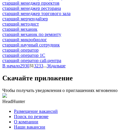
старший менеджер проектов
старший менеджер ресторана
старший менеджер торгового зала
старший мерчендайзер
старший методист
старший механик
старший механик по ремонту
старший микробиолог
старший научный сотрудник
старший оператор
старший оператор 1С
старший оператор call-центра
В начало
29
30
31
32
33
...
36
дальше
Скачайте приложение
Чтобы получать уведомления о приглашениях мгновенно
HeadHunter
Размещение вакансий
Поиск по резюме
О компании
Наши вакансии