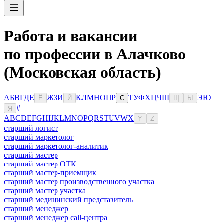
Работа и вакансии
по профессии в Алачково
(Московская область)
А
Б
В
Г
Д
Е
Ж
З
И
К
Л
М
Н
О
П
Р
Т
У
Ф
Х
Ц
Ч
Ш
Э
Ю
Ё
Й
С
Щ
Ы
#
Я
A
B
C
D
E
F
G
H
I
J
K
L
M
N
O
P
Q
R
S
T
U
V
W
X
Y
Z
старший логист
старший маркетолог
старший маркетолог-аналитик
старший мастер
старший мастер ОТК
старший мастер-приемщик
старший мастер производственного участка
старший мастер участка
старший медицинский представитель
старший менеджер
старший менеджер call-центра