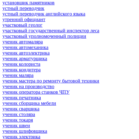
установщик памятников
устный переводчик
устный переводчик английского языка
утренний официант
участковый геолог
участковый государственный инспектор леса
участковый уполномоченный полиции
ученик автомаляра
ученик автомеханика
ученик автоэлектрика
ученик арматурщика
ученик колориста
ученик кондитера
ученик маляра
ученик мастера по ремонту бытовой техники
ученик на производство
ученик оператора станков ЧПУ
ученик печатника
ученик сборщика мебели
ученик сварщика
ученик столяра
ученик токаря
ученик швеи
ученик шлифовщика
ученик электрика