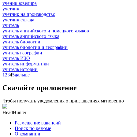
ученик ювелира
учетчик
учетчик на производство
учетчик склада
учитель
учитель английского и немецкого языков
учитель английского языка
учитель биологии
учитель биологии и географии
учитель географии
учитель ИЗО
учитель информатики
учитель истории
1
2
3
4
5
дальше
Скачайте приложение
Чтобы получать уведомления о приглашениях мгновенно
HeadHunter
Размещение вакансий
Поиск по резюме
О компании