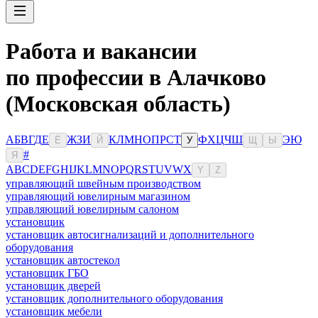
Работа и вакансии
по профессии в Алачково
(Московская область)
А
Б
В
Г
Д
Е
Ж
З
И
К
Л
М
Н
О
П
Р
С
Т
Ф
Х
Ц
Ч
Ш
Э
Ю
Ё
Й
У
Щ
Ы
#
Я
A
B
C
D
E
F
G
H
I
J
K
L
M
N
O
P
Q
R
S
T
U
V
W
X
Y
Z
управляющий швейным производством
управляющий ювелирным магазином
управляющий ювелирным салоном
установщик
установщик автосигнализаций и дополнительного
оборудования
установщик автостекол
установщик ГБО
установщик дверей
установщик дополнительного оборудования
установщик мебели