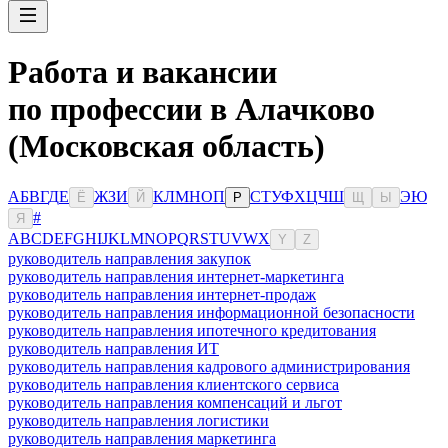
Работа и вакансии
по профессии в Алачково
(Московская область)
А
Б
В
Г
Д
Е
Ж
З
И
К
Л
М
Н
О
П
С
Т
У
Ф
Х
Ц
Ч
Ш
Э
Ю
Ё
Й
Р
Щ
Ы
#
Я
A
B
C
D
E
F
G
H
I
J
K
L
M
N
O
P
Q
R
S
T
U
V
W
X
Y
Z
руководитель направления закупок
руководитель направления интернет-маркетинга
руководитель направления интернет-продаж
руководитель направления информационной безопасности
руководитель направления ипотечного кредитования
руководитель направления ИТ
руководитель направления кадрового администрирования
руководитель направления клиентского сервиса
руководитель направления компенсаций и льгот
руководитель направления логистики
руководитель направления маркетинга