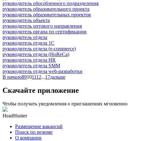
руководитель обособленного подразделения
руководитель образовательного проекта
руководитель образовательных проектов
руководитель объекта
руководитель оптового направления
руководитель органа по сертификации
руководитель отдела
руководитель отдела 1С
руководитель отдела (e-commerce)
руководитель отдела (HoReCa)
руководитель отдела HR
руководитель отдела SMM
руководитель отдела web-разработки
В начало
8
9
10
11
12
...
17
дальше
Скачайте приложение
Чтобы получать уведомления о приглашениях мгновенно
HeadHunter
Размещение вакансий
Поиск по резюме
О компании